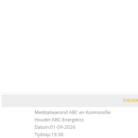
Ga
naar
de
inhoud
EVENE
Meditatieavond ABC en Kosmosofie
Houder:
ABC-Energetics
Datum:
01-09-2026
Tijdstip:
19:30