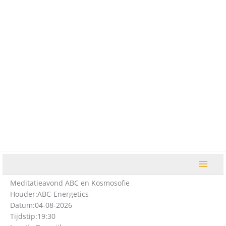
Ga
naar
de
inhoud
Meditatieavond ABC en Kosmosofie
Houder:
ABC-Energetics
Datum:
04-08-2026
Tijdstip:
19:30