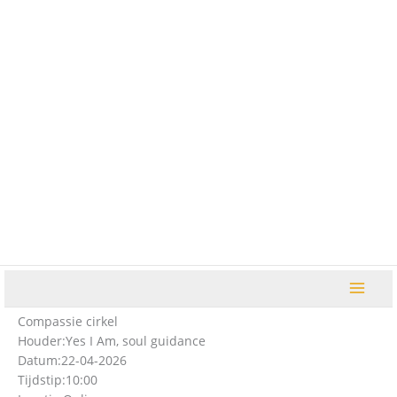
Ga
naar
de
inhoud
Compassie cirkel
Houder:
Yes I Am, soul guidance
Datum:
22-04-2026
Tijdstip:
10:00