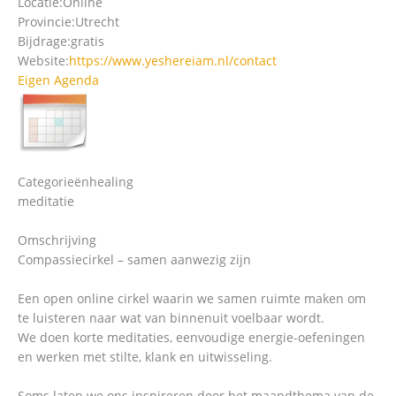
Locatie:
Online
Provincie:
Utrecht
Bijdrage:
gratis
Website:
https://www.yeshereiam.nl/contact
Eigen Agenda
Categorieën
healing
meditatie
Omschrijving
Compassiecirkel – samen aanwezig zijn
Een open online cirkel waarin we samen ruimte maken om
te luisteren naar wat van binnenuit voelbaar wordt.
We doen korte meditaties, eenvoudige energie-oefeningen
en werken met stilte, klank en uitwisseling.
Soms laten we ons inspireren door het maandthema van de