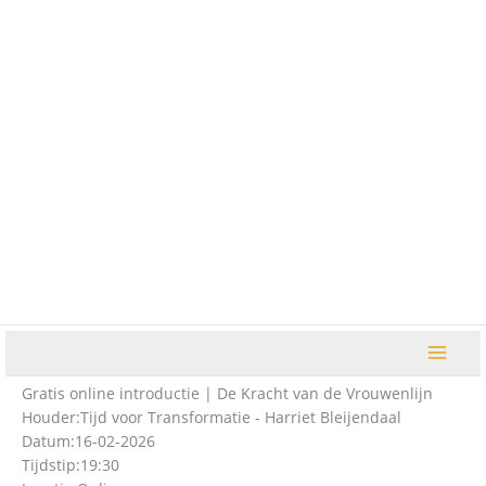
Ga
naar
de
inhoud
Gratis online introductie | De Kracht van de Vrouwenlijn
Houder:
Tijd voor Transformatie - Harriet Bleijendaal
Datum:
16-02-2026
Tijdstip:
19:30