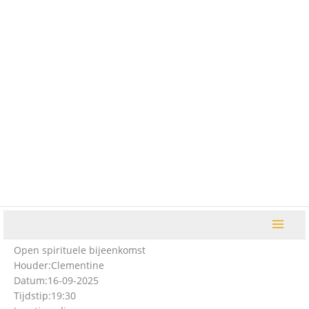
Ga
naar
de
inhoud
Open spirituele bijeenkomst
Houder:
Clementine
Datum:
16-09-2025
Tijdstip:
19:30