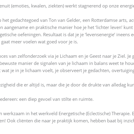
enuit (emoties, kwalen, ziekten) werkt stagnerend op onze energie.
p het gedachtegoed van Ton van Gelder, een Rotterdamse arts, acu
n aangename en praktische manier hoe je het ‘lichter leven’ kunt
tische oefeningen. Resultaat is dat je je ‘levensenergie’ ineens e
e gaat meer voelen wat goed voor je is.
ces van zelfonderzoek via je Lichaam en je Geest naar je Ziel. Je 
en bewuste manier de signalen van je lichaam in balans weet te hou
wat je in je lichaam voelt, je observeert je gedachten, overtuiging
igheid die er altijd is, maar die je door de drukte van alledag ku
edereen: een diep gevoel van stilte en ruimte.
werkzaam in het werkveld Energetische (Eclectische) Therapie. Ei
en! Ook cliënten die naar je praktijk komen, hebben baat bij inzic