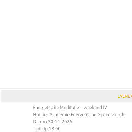
Ga
naar
de
inhoud
EVENE
Energetische Meditatie – weekend IV
Houder:
Academie Energetische Geneeskunde
Datum:
20-11-2026
Tijdstip:
13:00