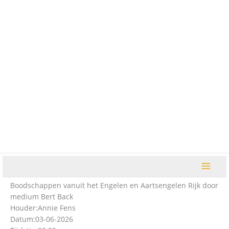
Ga
naar
de
inhoud
Boodschappen vanuit het Engelen en Aartsengelen Rijk door
medium Bert Back
Houder:
Annie Fens
Datum:
03-06-2026