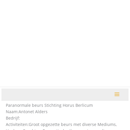
Ga
naar
de
inhoud
Paranormale beurs Stichting Horus Berlicum
Naam:
Antonet Alders
Bedrijf:
Activiteiten:
Groot opgezette beurs met diverse Mediums,