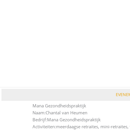
Ga
naar
de
inhoud
EVENE
Mana Gezondheidspraktijk
Naam:
Chantal van Heumen
Bedrijf:
Mana Gezondheidspraktijk
Activiteiten:
meerdaagse retraites, mini-retraites