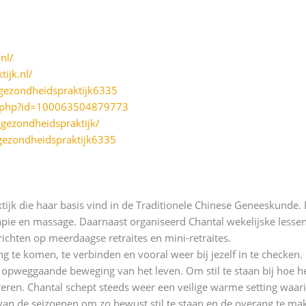
nl/
ijk.nl/
ezondheidspraktijk6335
e.php?id=100063504879773
gezondheidspraktijk/
ezondheidspraktijk6335
ijk die haar basis vind in de Traditionele Chinese Geneeskunde. D
pie en massage. Daarnaast organiseerd Chantal wekelijske lessen
richten op meerdaagse retraites en mini-retraites.
 te komen, te verbinden en vooral weer bij jezelf in te checken.
opweggaande beweging van het leven. Om stil te staan bij hoe het
reren. Chantal schept steeds weer een veilige warme setting waari
 van de seizoenen om zo bewust stil te staan en de overang te ma