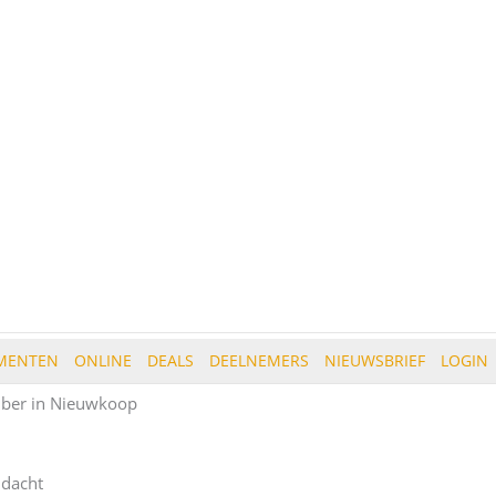
MENTEN
ONLINE
DEALS
DEELNEMERS
NIEUWSBRIEF
LOGIN
mber in Nieuwkoop
ndacht