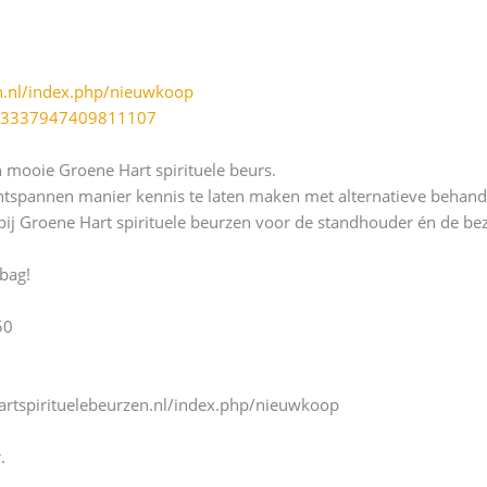
n.nl/index.php/nieuwkoop
s/3337947409811107
 mooie Groene Hart spirituele beurs.
spannen manier kennis te laten maken met alternatieve behandelw
 bij Groene Hart spirituele beurzen voor de standhouder én de be
bag!
50
artspirituelebeurzen.nl/index.php/nieuwkoop
.