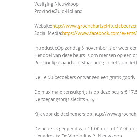
Vestiging:
Nieuwkoop
Provincie:
Zuid-Holland
Website:
http://www.groenehartspirituelebeurze
Social Media:
https://www.facebook.com/event
Introductie
Op zondag 6 november is er weer een
Het doel van deze beurs is om mensen op een ont
Persoonlijke aandacht staat hoog in het vaandel
De 1e 50 bezoekers ontvangen een gratis goody 
De maximale consultprijs is op deze beurs € 17,
De toegangsprijs slechts € 6,=
Kijk voor de deelnemers op http://www.groeneh
De beurs is geopend van 11.00 uur tot 17.00 uur
Het adres is: De Verbinding 2, Nieuwkoop