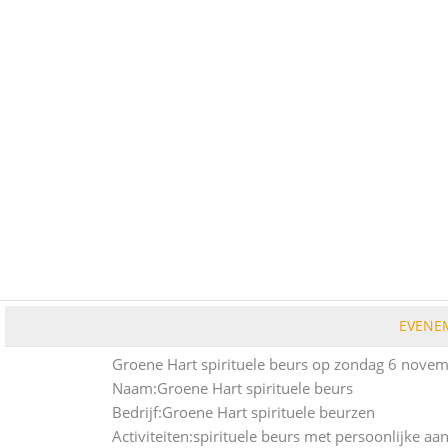
Ga
naar
de
inhoud
EVENE
Groene Hart spirituele beurs op zondag 6 nove
Naam:
Groene Hart spirituele beurs
Bedrijf:
Groene Hart spirituele beurzen
Activiteiten:
spirituele beurs met persoonlijke aa