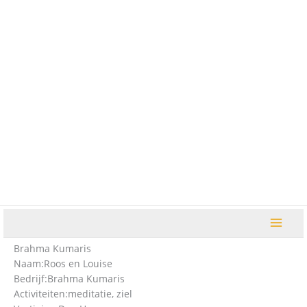
Ga
naar
de
inhoud
Brahma Kumaris
Naam:
Roos en Louise
Bedrijf:
Brahma Kumaris
Activiteiten:
meditatie, ziel