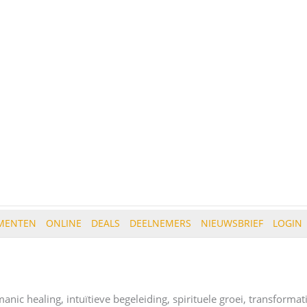
MENTEN
ONLINE
DEALS
DEELNEMERS
NIEUWSBRIEF
LOGIN
nic healing, intuïtieve begeleiding, spirituele groei, transformatie