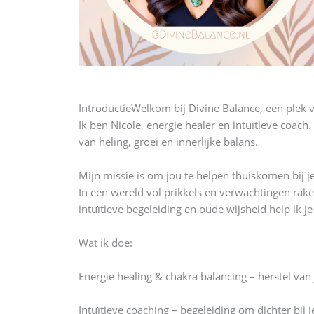
Introductie
Welkom bij Divine Balance, een plek 
Ik ben Nicole, energie healer en intuïtieve coac
van heling, groei en innerlijke balans.
Mijn missie is om jou te helpen thuiskomen bij je
In een wereld vol prikkels en verwachtingen rake
intuïtieve begeleiding en oude wijsheid help ik j
Wat ik doe:
Energie healing & chakra balancing – herstel van
Intuïtieve coaching – begeleiding om dichter bij 