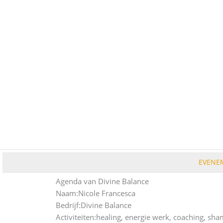
Ga
naar
de
inhoud
EVENE
Agenda van Divine Balance
Naam:
Nicole Francesca
Bedrijf:
Divine Balance
Activiteiten:
healing, energie werk, coaching, shama