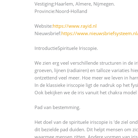
Vestiging:
Haarlem, Almere, Nijmegen.
Provincie:
Noord-Holland
Website:
https://www.rayid.nl
Nieuwsbrief:
https://www.nieuwsbriefsysteem.nl
Introductie
Spirituele Iriscopie.
We zien erg veel verschillende structuren in de i
groeven, lijnen (radiairen) en talloze variaties
ontzettend veel meer. Hoe meer we leven in harm
In de klassieke iriscopie ligt de nadruk op het f
Ook bekijken we de iris vanuit het chakra model
Pad van bestemming.
Het doel van de spirituele iriscopie is 'de ziel
dit bezielde pad duiden. Dit helpt mensen om zi
waarmee mensen zitten. Andere vormen van irisco