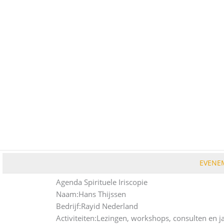
Ga
naar
de
inhoud
EVENE
Agenda Spirituele Iriscopie
Naam:
Hans Thijssen
Bedrijf:
Rayid Nederland
Activiteiten:
Lezingen, workshops, consulten en jaa