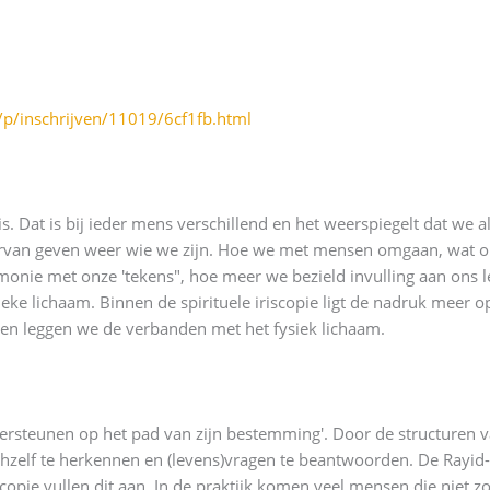
/p/inschrijven/11019/6cf1fb.html
ris. Dat is bij ieder mens verschillend en het weerspiegelt dat we
 hiervan geven weer wie we zijn. Hoe we met mensen omgaan, wat on
onie met onze 'tekens", hoe meer we bezield invulling aan ons 
ysieke lichaam. Binnen de spirituele iriscopie ligt de nadruk meer 
 en leggen we de verbanden met het fysiek lichaam.
 ondersteunen op het pad van zijn bestemming'. Door de structuren
chzelf te herkennen en (levens)vragen te beantwoorden. De Rayid-
pie vullen dit aan. In de praktijk komen veel mensen die niet z