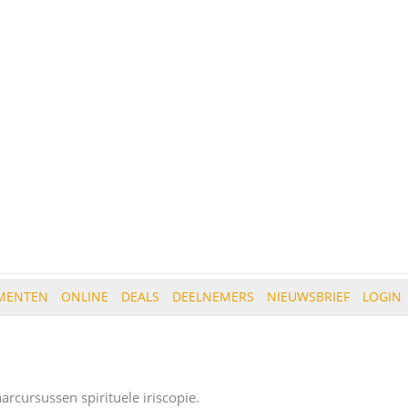
MENTEN
ONLINE
DEALS
DEELNEMERS
NIEUWSBRIEF
LOGIN
rcursussen spirituele iriscopie.