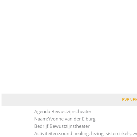
Ga
naar
de
inhoud
EVENE
Agenda Bewustzijnstheater
Naam:
Yvonne van der Elburg
Bedrijf:
Bewustzijnstheater
Activiteiten:
sound healing, lezing, sistercirkels,