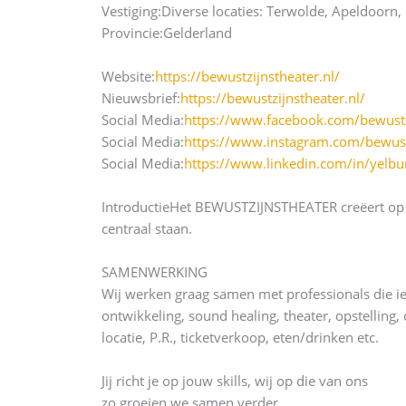
Vestiging:
Diverse locaties: Terwolde, Apeldoorn,
Provincie:
Gelderland
Website:
https://bewustzijnstheater.nl/
Nieuwsbrief:
https://bewustzijnstheater.nl/
Social Media:
https://www.facebook.com/bewustz
Social Media:
https://www.instagram.com/bewust
Social Media:
https://www.linkedin.com/in/yelbu
Introductie
Het BEWUSTZIJNSTHEATER creëert op di
centraal staan.
SAMENWERKING
Wij werken graag samen met professionals die ie
ontwikkeling, sound healing, theater, opstelling
locatie, P.R., ticketverkoop, eten/drinken etc.
Jij richt je op jouw skills, wij op die van ons
zo groeien we samen verder